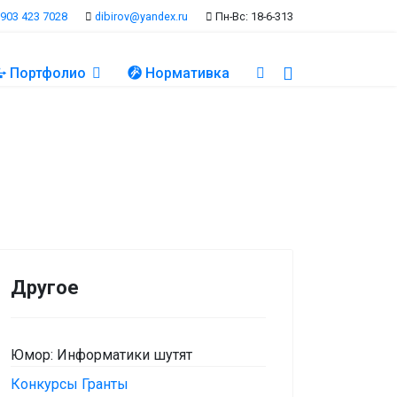
 903 423 7028
dibirov@yandex.ru
Пн-Вс: 18-6-313
Портфолио
Нормативка
Другое
Юмор: Информатики шутят
Конкурсы Гранты