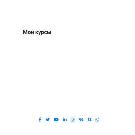
Мои курсы
Перейти к моим курсам
Политика обработки
персональных данных
Договор-оферта